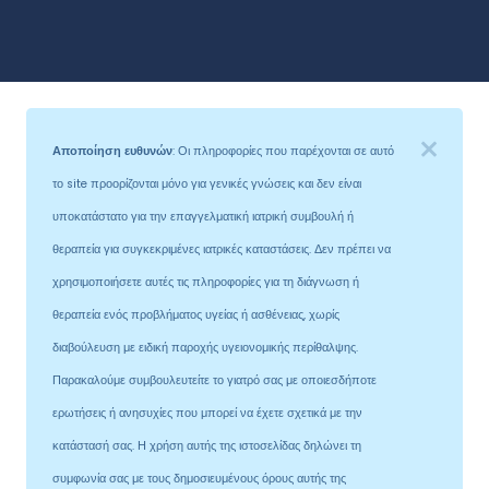
Αποποίηση ευθυνών
: Οι πληροφορίες που παρέχονται σε αυτό
το site προορίζονται μόνο για γενικές γνώσεις και δεν είναι
υποκατάστατο για την επαγγελματική ιατρική συμβουλή ή
θεραπεία για συγκεκριμένες ιατρικές καταστάσεις. Δεν πρέπει να
χρησιμοποιήσετε αυτές τις πληροφορίες για τη διάγνωση ή
θεραπεία ενός προβλήματος υγείας ή ασθένειας, χωρίς
διαβούλευση με ειδική παροχής υγειονομικής περίθαλψης.
Παρακαλούμε συμβουλευτείτε το γιατρό σας με οποιεσδήποτε
ερωτήσεις ή ανησυχίες που μπορεί να έχετε σχετικά με την
κατάστασή σας. Η χρήση αυτής της ιστοσελίδας δηλώνει τη
συμφωνία σας με τους δημοσιευμένους όρους αυτής της