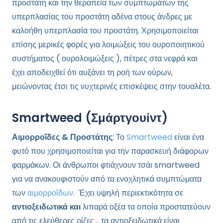
προστάτη και την θεραπεία των συμπτωμάτων της
υπερπλασίας του προστάτη αδένα στους άνδρες με
καλοήθη υπερπλασία του προστάτη. Χρησιμοποιείται
επίσης μερικές φορές για λοιμώξεις του ουροποιητικού
συστήματος ( ουρολοιμώξεις ), πέτρες στα νεφρά και
έχει αποδειχθεί ότι
αυξάνει τη
ροή των ούρων
,
μειώνοντας έτσι τις νυχτερινές επισκέψεις στην τουαλέτα.
Smartweed (Σμάρτγουίντ)
Αιμορροΐδες & Προστάτης
: Το
Smartweed
είναι ένα
φυτό που χρησιμοποιείται για την παρασκευή διάφορων
φαρμάκων. Οι άνθρωποι φτιάχνουν τσάι smartweed
για να ανακουφιστούν από τα ενοχλητικά συμπτώματα
των
αιμορροΐδων
. Έχει υψηλή περιεκτικότητα σε
αντιοξειδωτικά και
λιπαρά οξέα
τα οποία
προστατεύουν
από τις ελεύθερες ρίζες ,
τα αντιοξειδωτικά είναι