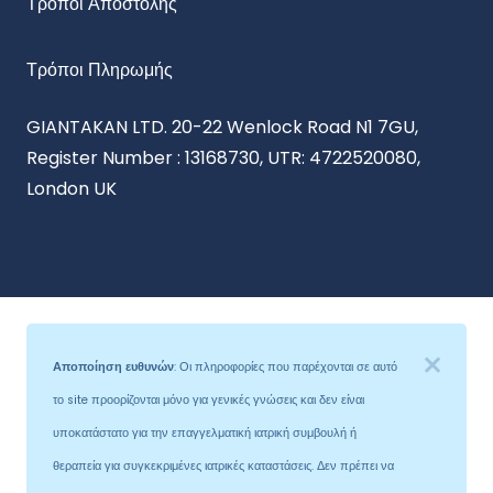
Τρόποι Αποστολής
Τρόποι Πληρωμής
GIANTAKAN LTD. 20-22 Wenlock Road N1 7GU,
Register Number : 13168730, UTR: 4722520080,
London UK
Αποποίηση ευθυνών
: Οι πληροφορίες που παρέχονται σε αυτό
το site προορίζονται μόνο για γενικές γνώσεις και δεν είναι
υποκατάστατο για την επαγγελματική ιατρική συμβουλή ή
θεραπεία για συγκεκριμένες ιατρικές καταστάσεις. Δεν πρέπει να