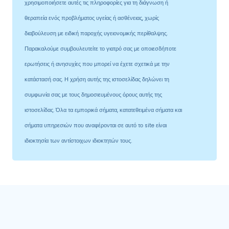
χρησιμοποιήσετε αυτές τις πληροφορίες για τη διάγνωση ή
θεραπεία ενός προβλήματος υγείας ή ασθένειας, χωρίς
διαβούλευση με ειδική παροχής υγειονομικής περίθαλψης.
Παρακαλούμε συμβουλευτείτε το γιατρό σας με οποιεσδήποτε
ερωτήσεις ή ανησυχίες που μπορεί να έχετε σχετικά με την
κατάστασή σας. Η χρήση αυτής της ιστοσελίδας δηλώνει τη
συμφωνία σας με τους δημοσιευμένους όρους αυτής της
ιστοσελίδας. Όλα τα εμπορικά σήματα, κατατεθειμένα σήματα και
σήματα υπηρεσιών που αναφέρονται σε αυτό το site είναι
ιδιοκτησία των αντίστοιχων ιδιοκτητών τους.
Κατηγορίες προϊόντων