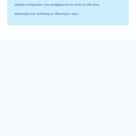
σήματα υπηρεσιών που αναφέρονται σε αυτό το site είναι
ιδιοκτησία των αντίστοιχων ιδιοκτητών τους.
Κατηγορίες προϊόντων
CrazyBulk
0
Extrernal Products
1
Αδυνάτισμα
2
Αξεσουάρ
9
Eρωτικά Βοηθήματα
9