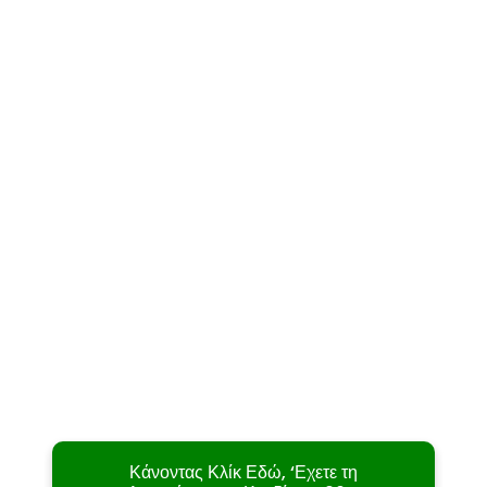
Κάνοντας Κλίκ Εδώ, ‘Εχετε τη