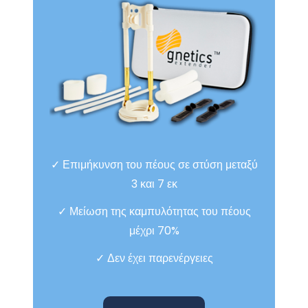
✓ Επιμήκυνση του πέους σε στύση μεταξύ
3 και 7 εκ
✓ Μείωση της καμπυλότητας του πέους
μέχρι 70%
✓ Δεν έχει παρενέργειες