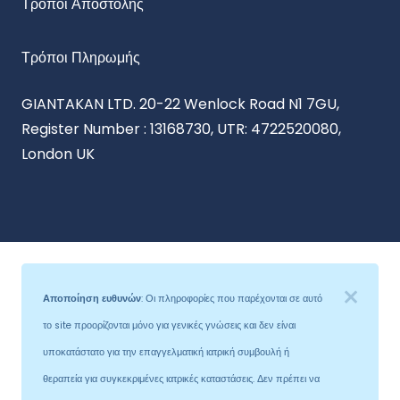
Τρόποι Αποστολής
Τρόποι Πληρωμής
GIANTAKAN LTD. 20-22 Wenlock Road N1 7GU,
Register Number : 13168730, UTR: 4722520080,
London UK
Αποποίηση ευθυνών
: Οι πληροφορίες που παρέχονται σε αυτό
το site προορίζονται μόνο για γενικές γνώσεις και δεν είναι
υποκατάστατο για την επαγγελματική ιατρική συμβουλή ή
θεραπεία για συγκεκριμένες ιατρικές καταστάσεις. Δεν πρέπει να