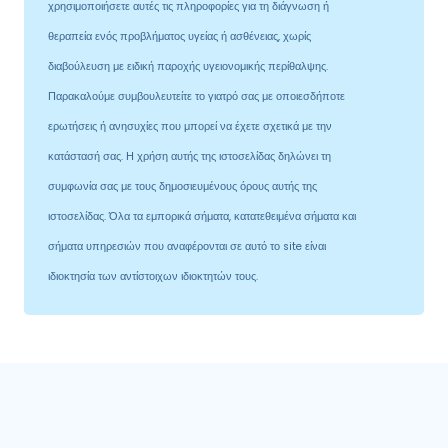
χρησιμοποιήσετε αυτές τις πληροφορίες για τη διάγνωση ή
θεραπεία ενός προβλήματος υγείας ή ασθένειας, χωρίς
διαβούλευση με ειδική παροχής υγειονομικής περίθαλψης.
Παρακαλούμε συμβουλευτείτε το γιατρό σας με οποιεσδήποτε
ερωτήσεις ή ανησυχίες που μπορεί να έχετε σχετικά με την
κατάστασή σας. Η χρήση αυτής της ιστοσελίδας δηλώνει τη
συμφωνία σας με τους δημοσιευμένους όρους αυτής της
ιστοσελίδας. Όλα τα εμπορικά σήματα, κατατεθειμένα σήματα και
σήματα υπηρεσιών που αναφέρονται σε αυτό το site είναι
ιδιοκτησία των αντίστοιχων ιδιοκτητών τους.
Κατηγορίες προϊόντων