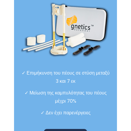
✓ Επιμήκυνση του πέους σε στύση μεταξύ
3 και 7 εκ
✓ Μείωση της καμπυλότητας του πέους
μέχρι 70%
✓ Δεν έχει παρενέργειες