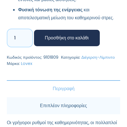
Φυσική τόνωση της ενέργειας
και
αποτελεσματική μείωση του καθημερινού στρες.
Excites
Προσθήκη στο καλάθι
a
Woman
-
Κωδικός προϊόντος:
9101809
Κατηγορία:
Διέγερση-Λίμπιντο
LoVex
Μάρκα:
Lovex
15
κάψουλες
ποσότητα
Περιγραφή
Επιπλέον πληροφορίες
Οι γρήγοροι ρυθμοί της καθημερινότητας, οι πολλαπλοί