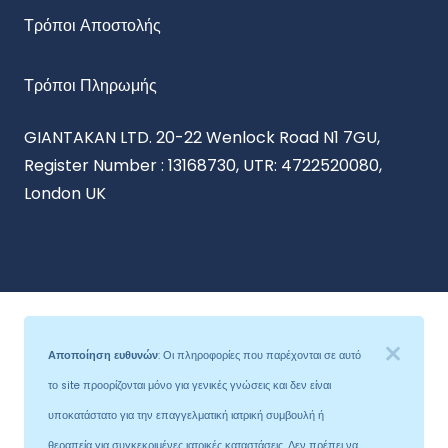
Τρόποι Αποστολής
Τρόποι Πληρωμής
GIANTAKAN LTD. 20-22 Wenlock Road N1 7GU,
Register Number : 13168730, UTR: 4722520080,
London UK
Αποποίηση ευθυνών
: Οι πληροφορίες που παρέχονται σε αυτό
το site προορίζονται μόνο για γενικές γνώσεις και δεν είναι
υποκατάστατο για την επαγγελματική ιατρική συμβουλή ή
θεραπεία για συγκεκριμένες ιατρικές καταστάσεις. Δεν πρέπει να