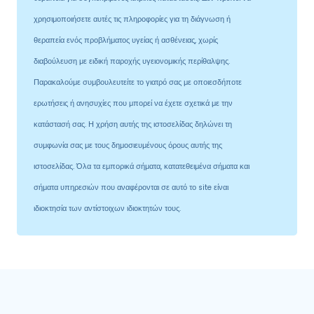
χρησιμοποιήσετε αυτές τις πληροφορίες για τη διάγνωση ή
θεραπεία ενός προβλήματος υγείας ή ασθένειας, χωρίς
διαβούλευση με ειδική παροχής υγειονομικής περίθαλψης.
Παρακαλούμε συμβουλευτείτε το γιατρό σας με οποιεσδήποτε
ερωτήσεις ή ανησυχίες που μπορεί να έχετε σχετικά με την
κατάστασή σας. Η χρήση αυτής της ιστοσελίδας δηλώνει τη
συμφωνία σας με τους δημοσιευμένους όρους αυτής της
ιστοσελίδας. Όλα τα εμπορικά σήματα, κατατεθειμένα σήματα και
σήματα υπηρεσιών που αναφέρονται σε αυτό το site είναι
ιδιοκτησία των αντίστοιχων ιδιοκτητών τους.