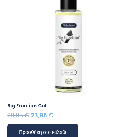
Big Erection Gel
Original
Η
29,95
€
23,95
€
price
τρέχουσα
was:
τιμή
Προσθήκη στο καλάθι