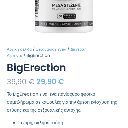
Αρχική σελίδα
/
Σεξουαλική Υγεία
/
Διέγερση-
Λίμπιντο
/ BigΕrection
BigΕrection
Original
Η
39,90
€
29,90
€
price
τρέχουσα
Το BigErection είναι ένα πανίσχυρο φυσικό
was:
τιμή
συμπλήρωμα σε κάψουλες για την άμεση ενίσχυση της
39,90 €.
είναι:
στύσης και της σεξουαλικής αντοχής.
29,90 €.
Ισχυρή, σκληρή στύση.