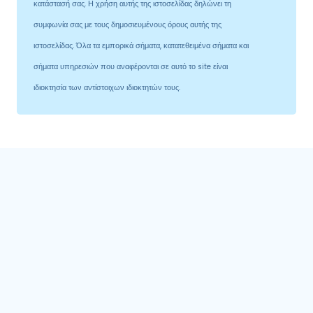
κατάστασή σας. Η χρήση αυτής της ιστοσελίδας δηλώνει τη
συμφωνία σας με τους δημοσιευμένους όρους αυτής της
ιστοσελίδας. Όλα τα εμπορικά σήματα, κατατεθειμένα σήματα και
σήματα υπηρεσιών που αναφέρονται σε αυτό το site είναι
ιδιοκτησία των αντίστοιχων ιδιοκτητών τους.
Κατηγορίες προϊόντων
CrazyBulk
0
Extrernal Products
1
Αδυνάτισμα
2