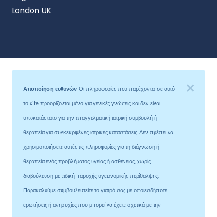
London UK
Αποποίηση ευθυνών
: Οι πληροφορίες που παρέχονται σε αυτό
το site προορίζονται μόνο για γενικές γνώσεις και δεν είναι
υποκατάστατο για την επαγγελματική ιατρική συμβουλή ή
θεραπεία για συγκεκριμένες ιατρικές καταστάσεις. Δεν πρέπει να
χρησιμοποιήσετε αυτές τις πληροφορίες για τη διάγνωση ή
θεραπεία ενός προβλήματος υγείας ή ασθένειας, χωρίς
διαβούλευση με ειδική παροχής υγειονομικής περίθαλψης.
Παρακαλούμε συμβουλευτείτε το γιατρό σας με οποιεσδήποτε
ερωτήσεις ή ανησυχίες που μπορεί να έχετε σχετικά με την