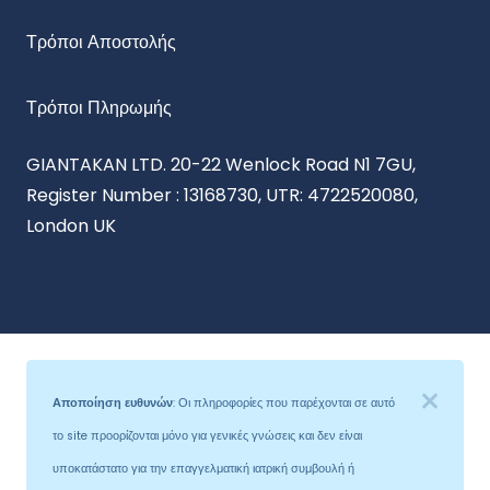
Τρόποι Αποστολής
Τρόποι Πληρωμής
GIANTAKAN LTD. 20-22 Wenlock Road N1 7GU,
Register Number : 13168730, UTR: 4722520080,
London UK
Αποποίηση ευθυνών
: Οι πληροφορίες που παρέχονται σε αυτό
το site προορίζονται μόνο για γενικές γνώσεις και δεν είναι
υποκατάστατο για την επαγγελματική ιατρική συμβουλή ή