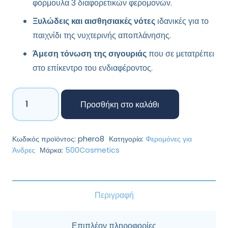
φόρμουλα 3 διαφορετικών φερομονών.
Ξυλώδεις και αισθησιακές νότες
ιδανικές για το
παιχνίδι της νυχτερινής αποπλάνησης.
Άμεση τόνωση της σιγουριάς
που σε μετατρέπει
στο επίκεντρο του ενδιαφέροντος.
Phiero
Προσθήκη στο καλάθι
Notte
–
Άρωμα
Κωδικός προϊόντος:
phero8
Κατηγορία:
Φερομόνες για
με
Άνδρες
Μάρκα:
500Cosmetics
Φερομόνες
για
Άνδρες
Περιγραφή
ποσότητα
Επιπλέον πληροφορίες