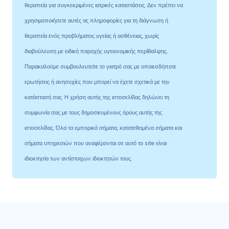
θεραπεία για συγκεκριμένες ιατρικές καταστάσεις. Δεν πρέπει να
χρησιμοποιήσετε αυτές τις πληροφορίες για τη διάγνωση ή
θεραπεία ενός προβλήματος υγείας ή ασθένειας, χωρίς
διαβούλευση με ειδική παροχής υγειονομικής περίθαλψης.
Παρακαλούμε συμβουλευτείτε το γιατρό σας με οποιεσδήποτε
ερωτήσεις ή ανησυχίες που μπορεί να έχετε σχετικά με την
κατάστασή σας. Η χρήση αυτής της ιστοσελίδας δηλώνει τη
συμφωνία σας με τους δημοσιευμένους όρους αυτής της
ιστοσελίδας. Όλα τα εμπορικά σήματα, κατατεθειμένα σήματα και
σήματα υπηρεσιών που αναφέρονται σε αυτό το site είναι
ιδιοκτησία των αντίστοιχων ιδιοκτητών τους.