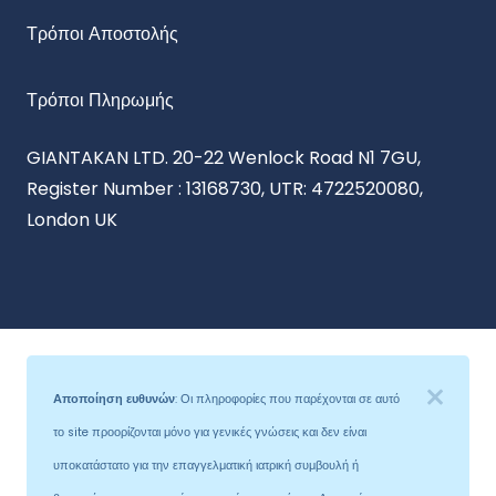
Τρόποι Αποστολής
Τρόποι Πληρωμής
GIANTAKAN LTD. 20-22 Wenlock Road N1 7GU,
Register Number : 13168730, UTR: 4722520080,
London UK
Αποποίηση ευθυνών
: Οι πληροφορίες που παρέχονται σε αυτό
το site προορίζονται μόνο για γενικές γνώσεις και δεν είναι
υποκατάστατο για την επαγγελματική ιατρική συμβουλή ή