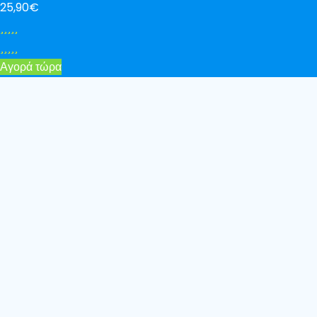
25,90€
Αγορά τώρα
Κατηγορίες προϊόντων
CrazyBulk
0
Extrernal Products
1
Αδυνάτισμα
2
Αξεσουάρ
9
Eρωτικά Βοηθήματα
9
Αύξηση Γλουτών
3