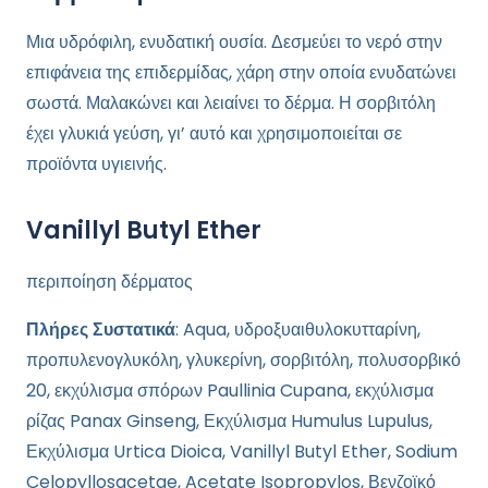
Μια υδρόφιλη, ενυδατική ουσία. Δεσμεύει το νερό στην
επιφάνεια της επιδερμίδας, χάρη στην οποία ενυδατώνει
σωστά. Μαλακώνει και λειαίνει το δέρμα. Η σορβιτόλη
έχει γλυκιά γεύση, γι’ αυτό και χρησιμοποιείται σε
προϊόντα υγιεινής.
Vanillyl Butyl Ether
περιποίηση δέρματος
Πλήρες Συστατικά
: Aqua, υδροξυαιθυλοκυτταρίνη,
προπυλενογλυκόλη, γλυκερίνη, σορβιτόλη, πολυσορβικό
20, εκχύλισμα σπόρων Paullinia Cupana, εκχύλισμα
ρίζας Panax Ginseng, Εκχύλισμα Humulus Lupulus,
Εκχύλισμα Urtica Dioica, Vanillyl Butyl Ether, Sodium
Celopyllosacetae, Acetate Isopropylos, Βενζοϊκό