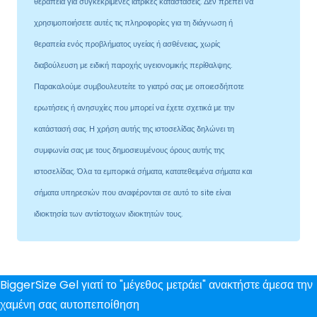
θεραπεία για συγκεκριμένες ιατρικές καταστάσεις. Δεν πρέπει να
χρησιμοποιήσετε αυτές τις πληροφορίες για τη διάγνωση ή
θεραπεία ενός προβλήματος υγείας ή ασθένειας, χωρίς
διαβούλευση με ειδική παροχής υγειονομικής περίθαλψης.
Παρακαλούμε συμβουλευτείτε το γιατρό σας με οποιεσδήποτε
ερωτήσεις ή ανησυχίες που μπορεί να έχετε σχετικά με την
κατάστασή σας. Η χρήση αυτής της ιστοσελίδας δηλώνει τη
συμφωνία σας με τους δημοσιευμένους όρους αυτής της
ιστοσελίδας. Όλα τα εμπορικά σήματα, κατατεθειμένα σήματα και
σήματα υπηρεσιών που αναφέρονται σε αυτό το site είναι
ιδιοκτησία των αντίστοιχων ιδιοκτητών τους.
BiggerSize Gel γιατί το "μέγεθος μετράει" ανακτήστε άμεσα την
χαμένη σας αυτοπεποίθηση