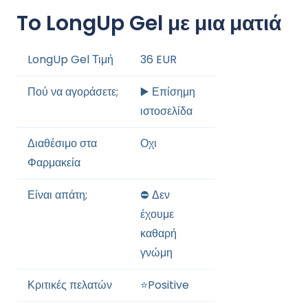
To LongUp Gel με μια ματιά
LongUp Gel Τιμή
36 EUR
Πού να αγοράσετε;
▶️ Επίσημη
ιστοσελίδα
Διαθέσιμο στα
Οχι
Φαρμακεία
Είναι απάτη;
⛔️ Δεν
έχουμε
καθαρή
γνώμη
Κριτικές πελατών
⭐️Positive