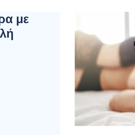
ρα με
ολή