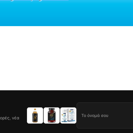
ορές, νέα