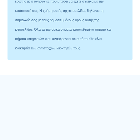
ερωτήσεις ή ανησυχίες που μπορεί να έχετε σχετικά με την
κατάστασή σας. Η χρήση αυτής της ιστοσελίδας δηλώνει τη
συμφωνία σας με τους δημοσιευμένους όρους αυτής της
ιστοσελίδας. Όλα τα εμπορικά σήματα, κατατεθειμένα σήματα και
σήματα υπηρεσιών που αναφέρονται σε αυτό το site είναι
ιδιοκτησία των αντίστοιχων ιδιοκτητών τους.
Κατηγορίες προϊόντων
CrazyBulk
0
Extrernal Products
1
Αδυνάτισμα
2