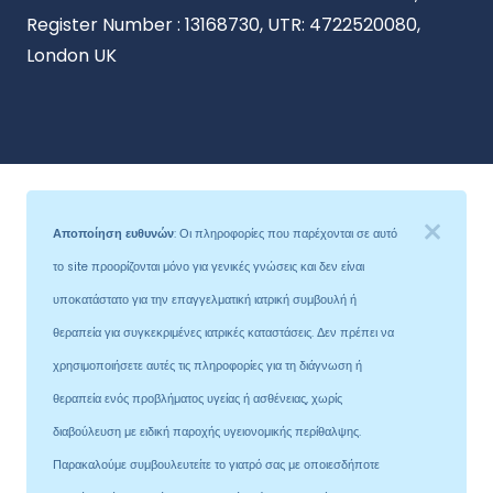
Register Number : 13168730, UTR: 4722520080,
London UK
Αποποίηση ευθυνών
: Οι πληροφορίες που παρέχονται σε αυτό
το site προορίζονται μόνο για γενικές γνώσεις και δεν είναι
υποκατάστατο για την επαγγελματική ιατρική συμβουλή ή
θεραπεία για συγκεκριμένες ιατρικές καταστάσεις. Δεν πρέπει να
χρησιμοποιήσετε αυτές τις πληροφορίες για τη διάγνωση ή
θεραπεία ενός προβλήματος υγείας ή ασθένειας, χωρίς
διαβούλευση με ειδική παροχής υγειονομικής περίθαλψης.
Παρακαλούμε συμβουλευτείτε το γιατρό σας με οποιεσδήποτε