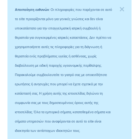
Αποποίηση ευθυνών
: Οι πληροφορίες που παρέχονται σε αυτό
το site προορίζονται μόνο για γενικές γνώσεις και δεν είναι
υποκατάστατο για την επαγγελματική ιατρική συμβουλή ή
θεραπεία για συγκεκριμένες ιατρικές καταστάσεις. Δεν πρέπει να
χρησιμοποιήσετε αυτές τις πληροφορίες για τη διάγνωση ή
θεραπεία ενός προβλήματος υγείας ή ασθένειας, χωρίς
διαβούλευση με ειδική παροχής υγειονομικής περίθαλψης.
Παρακαλούμε συμβουλευτείτε το γιατρό σας με οποιεσδήποτε
ερωτήσεις ή ανησυχίες που μπορεί να έχετε σχετικά με την
κατάστασή σας. Η χρήση αυτής της ιστοσελίδας δηλώνει τη
συμφωνία σας με τους δημοσιευμένους όρους αυτής της
ιστοσελίδας. Όλα τα εμπορικά σήματα, κατατεθειμένα σήματα και
σήματα υπηρεσιών που αναφέρονται σε αυτό το site είναι
ιδιοκτησία των αντίστοιχων ιδιοκτητών τους.