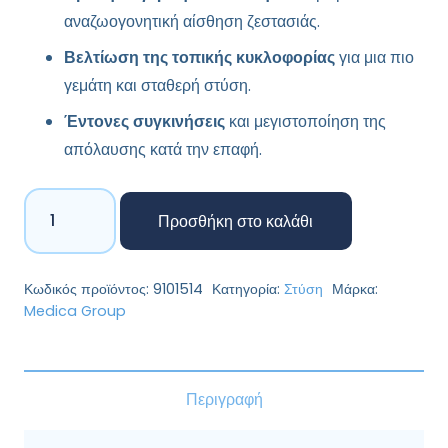
αναζωογονητική αίσθηση ζεστασιάς.
Βελτίωση της τοπικής κυκλοφορίας
για μια πιο
γεμάτη και σταθερή στύση.
Έντονες συγκινήσεις
και μεγιστοποίηση της
απόλαυσης κατά την επαφή.
Orgasm
Προσθήκη στο καλάθι
Power
for
Men
Κωδικός προϊόντος:
9101514
Κατηγορία:
Στύση
Μάρκα:
Cream
Medica Group
50
ml
(Medica
Περιγραφή
Group)