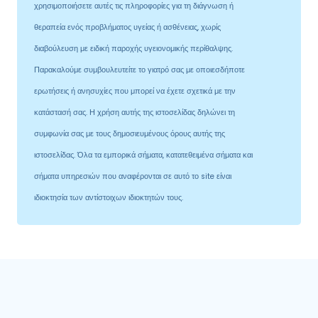
χρησιμοποιήσετε αυτές τις πληροφορίες για τη διάγνωση ή
θεραπεία ενός προβλήματος υγείας ή ασθένειας, χωρίς
διαβούλευση με ειδική παροχής υγειονομικής περίθαλψης.
Παρακαλούμε συμβουλευτείτε το γιατρό σας με οποιεσδήποτε
ερωτήσεις ή ανησυχίες που μπορεί να έχετε σχετικά με την
κατάστασή σας. Η χρήση αυτής της ιστοσελίδας δηλώνει τη
συμφωνία σας με τους δημοσιευμένους όρους αυτής της
ιστοσελίδας. Όλα τα εμπορικά σήματα, κατατεθειμένα σήματα και
σήματα υπηρεσιών που αναφέρονται σε αυτό το site είναι
ιδιοκτησία των αντίστοιχων ιδιοκτητών τους.
Κατηγορίες προϊόντων