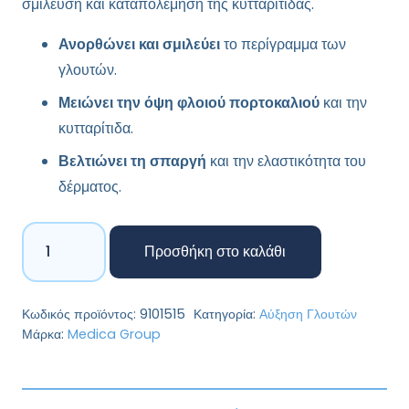
σμίλευση και καταπολέμηση της κυτταρίτιδας.
Ανορθώνει και σμιλεύει
το περίγραμμα των
γλουτών.
Μειώνει την όψη φλοιού πορτοκαλιού
και την
κυτταρίτιδα.
Βελτιώνει τη σπαργή
και την ελαστικότητα του
δέρματος.
Beauty
Προσθήκη στο καλάθι
Booty
Cream150ml
–
Κωδικός προϊόντος:
9101515
Κατηγορία:
Αύξηση Γλουτών
Kρέμα
Μάρκα:
Medica Group
Σύσφι
(Medica