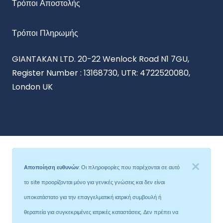
Τρόποι Αποστολής
Τρόποι Πληρωμής
GIANTAKAN LTD. 20-22 Wenlock Road N1 7GU,
Register Number : 13168730, UTR: 4722520080,
London UK
Αποποίηση ευθυνών
: Οι πληροφορίες που παρέχονται σε αυτό
το site προορίζονται μόνο για γενικές γνώσεις και δεν είναι
υποκατάστατο για την επαγγελματική ιατρική συμβουλή ή
θεραπεία για συγκεκριμένες ιατρικές καταστάσεις. Δεν πρέπει να