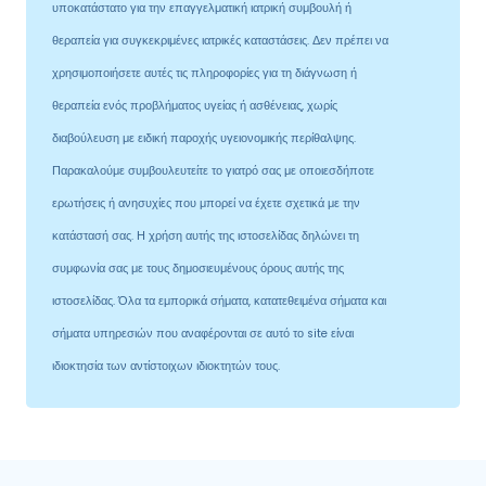
υποκατάστατο για την επαγγελματική ιατρική συμβουλή ή
θεραπεία για συγκεκριμένες ιατρικές καταστάσεις. Δεν πρέπει να
χρησιμοποιήσετε αυτές τις πληροφορίες για τη διάγνωση ή
θεραπεία ενός προβλήματος υγείας ή ασθένειας, χωρίς
διαβούλευση με ειδική παροχής υγειονομικής περίθαλψης.
Παρακαλούμε συμβουλευτείτε το γιατρό σας με οποιεσδήποτε
ερωτήσεις ή ανησυχίες που μπορεί να έχετε σχετικά με την
κατάστασή σας. Η χρήση αυτής της ιστοσελίδας δηλώνει τη
συμφωνία σας με τους δημοσιευμένους όρους αυτής της
ιστοσελίδας. Όλα τα εμπορικά σήματα, κατατεθειμένα σήματα και
σήματα υπηρεσιών που αναφέρονται σε αυτό το site είναι
ιδιοκτησία των αντίστοιχων ιδιοκτητών τους.