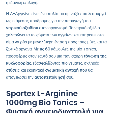
η ιδανική επιλογή.
Η Λ-Αργινίνη είναι ένα πολύτιμο αμινοξύ που λειτουργεί
ως ο άμεσος πρόδρομος για την παραγωγή του
νιτρικού οξειδίου
στον οργανισμό. Το νιτρικό οξείδιο
χαλαρώνει τα τοιχώματα των αγγείων και επιτρέπει στο
αίμα να ρέει με μεγαλύτερη ένταση προς τους μύες και τα
ζωτικά όργανα. Με τις 60 κάψουλες της Bio Tonics,
προσφέρεις στον εαυτό σου μια πανίσχυρη
τόνωση της
κυκλοφορίας
, εξασφαλίζοντας πιο γεμάτες, σκληρές
στύσεις και εκρηκτική
σωματική αντοχή
που θα
απογειώσει την
αυτοπεποίθησή
σου.
Sportex L-Arginine
1000mg Bio Tonics –
Φυσική αγγειοδιαστολή για