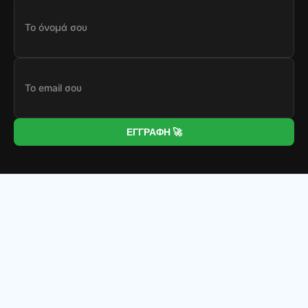
ΕΓΓΡΑΦΗ 🚀
Κατηγορίες προϊόντων
CrazyBulk
0
Extrernal Products
1