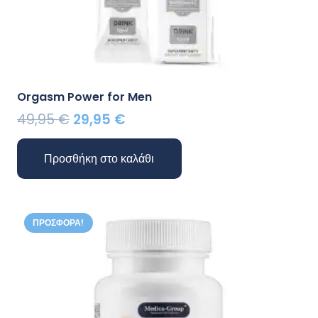
Orgasm Power for Men
Original
Η
49,95
€
29,95
€
price
τρέχουσα
was:
τιμή
Προσθήκη στο καλάθι
49,95 €.
είναι:
29,95 €.
ΠΡΟΣΦΟΡΆ!