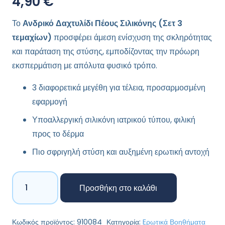
4,90
€
Το
Ανδρικό Δαχτυλίδι Πέους Σιλικόνης (Σετ 3
τεμαχίων)
προσφέρει άμεση ενίσχυση της σκληρότητας
και παράταση της στύσης, εμποδίζοντας την πρόωρη
εκσπερμάτιση με απόλυτα φυσικό τρόπο.
3 διαφορετικά μεγέθη για τέλεια, προσαρμοσμένη
εφαρμογή
Υποαλλεργική σιλικόνη ιατρικού τύπου, φιλική
προς το δέρμα
Πιο σφριγηλή στύση και αυξημένη ερωτική αντοχή
Ανδρικό
Προσθήκη στο καλάθι
Δαχτυλίδι
Πέους
Σιλικόνης
Κωδικός προϊόντος:
910084
Κατηγορία:
Eρωτικά Βοηθήματα