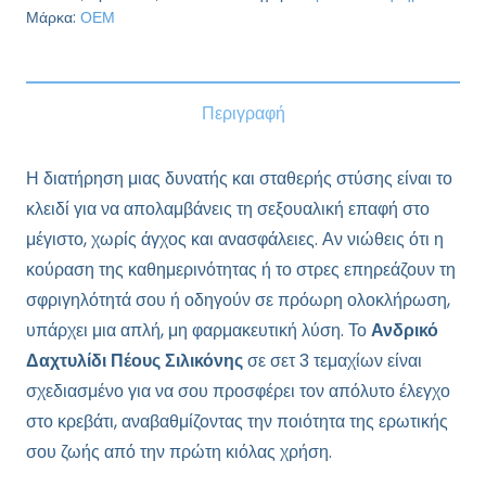
(3
Μάρκα:
ΟΕΜ
τεμ)
(ΟΕΜ)
-
Περιγραφή
Συμπλήρωμα
ποσότητα
Η διατήρηση μιας δυνατής και σταθερής στύσης είναι το
κλειδί για να απολαμβάνεις τη σεξουαλική επαφή στο
μέγιστο, χωρίς άγχος και ανασφάλειες. Αν νιώθεις ότι η
κούραση της καθημερινότητας ή το στρες επηρεάζουν τη
σφριγηλότητά σου ή οδηγούν σε πρόωρη ολοκλήρωση,
υπάρχει μια απλή, μη φαρμακευτική λύση. Το
Ανδρικό
Δαχτυλίδι Πέους Σιλικόνης
σε σετ 3 τεμαχίων είναι
σχεδιασμένο για να σου προσφέρει τον απόλυτο έλεγχο
στο κρεβάτι, αναβαθμίζοντας την ποιότητα της ερωτικής
σου ζωής από την πρώτη κιόλας χρήση.